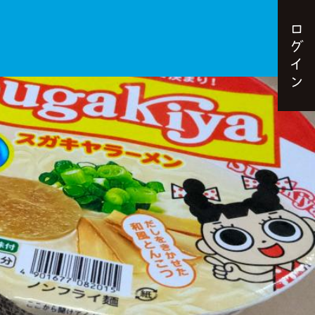
ロ
グ
イ
ン