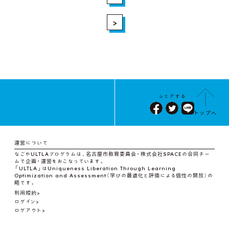
>
シェアする
トップへ
運営について
なごやULTLAプログラムは、名古屋市教育委員会・株式会社SPACEの合同チー
ムで企画・運営をおこなっています。
「ULTLA」はUniqueness Liberation Through Learning
Optimization and Assessment（学びの最適化と評価による個性の開放）の
略です。
利用規約
ログイン
ログアウト