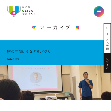
なごやULTLAプログラム
アーカイブ
Ｕ
Ｌ
Ｔ
Ｌ
Ａ
へ
登
録
謎の生物、うなぎをパクリ
ロ
2024.12.13
グ
イ
ン