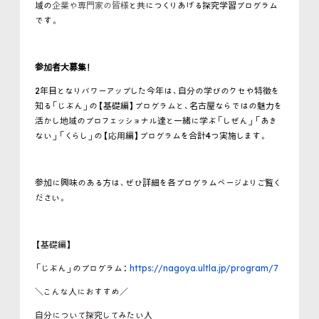
域の
企業や専門家の皆様
と共につくりあげる探究学習プログラム
です。
参加者大募集！
2年目となりパワーアップした今年は、自分の学びのクセや特徴を
知る「じぶん」の【基礎編】プログラムと、名古屋ならではの魅力を
活かし地域のプロフェッショナル達と一緒に学ぶ「しぜん」「あき
ない」「くらし」の【応用編】プログラムを合計4つ実施します。
参加に興味のある方は、ぜひ詳細を各プログラムページよりご覧く
ださい。
【基礎編】
「じぶん」のプログラム：
https://nagoya.ultla.jp/program/7
＼こんな人におすすめ／
自分について探究してみたい人