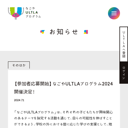
なごやULTLAプログラム
お知らせ
Ｕ
Ｌ
Ｔ
Ｌ
Ａ
へ
登
録
そのほか
ロ
グ
イ
ン
【参加者応募開始】なごやULTLAプログラム2024
開催決定！
2024.7.1
「なごやULTLAプログラム」は、それぞれの子どもたちが興味関心
のあるテーマを探究する活動を通じて、自らの可能性を伸ばすこと
ができるよう、学校の外における個に応じた学びの支援として、
地