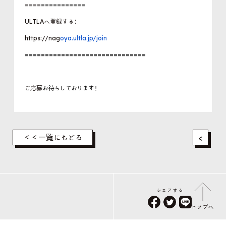
====
===========
ULTLAへ登録する：
https://nag
oya.ultla.jp/join
==============================
ご応募
お待ちしております！
<
＜＜一覧にもどる
シェアする
トップへ