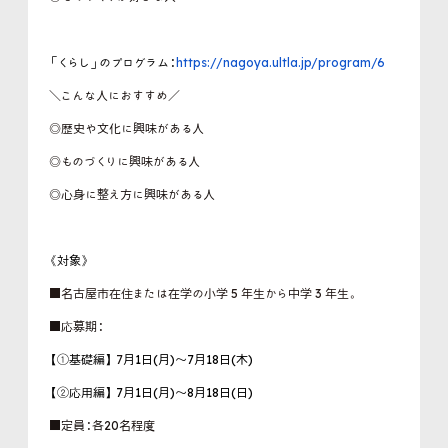
「くらし」のプログラム：
https://nagoya.ultla.jp/program/6
＼こんな人におすすめ／
◎歴史や文化に興味がある人
◎ものづくりに興味がある人
◎心身に整え方に興味がある人
《対象》
■名古屋市在住または在学の小学 5 年生から中学 3 年生。
■応募期：
【①基礎編】
7
月1日(月)〜7月18日(木)
【②応用編】
7月1日(月)〜8月18日(日)
■定員：各20名程度